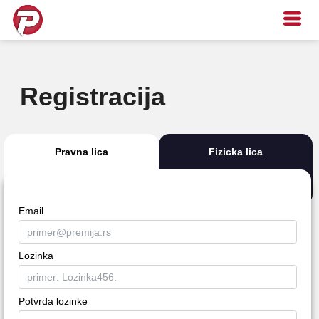
Registracija
Pravna lica
Fizicka lica
Email
Lozinka
Potvrda lozinke